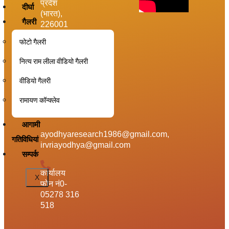
प्रदेश
दीर्घा
(भारत),
गैलरी
226001
फोटो गैलरी
तुलसी
नित्य राम लीला वीडियो गैलरी
स्मारक भवन
,अयोध्या,
वीडियो गैलरी
उत्तर प्रदेश
(भारत)
रामायण कॉन्क्लेव
224123
आगामी
ayodhyaresearch1986@gmail.com,
गतिविधियां
irvriayodhya@gmail.com
सम्पर्क
कार्यालय
X
फोन नं0-
05278 316
518