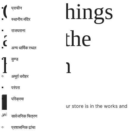
Great things
प्राचीन
स्थानीय मंदिर
are on the
राजघराना
अन्य धार्मिक स्थल
horizon
कुण्ड
अमूर्त धरोहर
परंपरा
परिक्रमा
Something big is brewing! Our store is in the works and
will be launching soon!
सार्वजनिक चित्रण
प्रशासनिक ढांचा