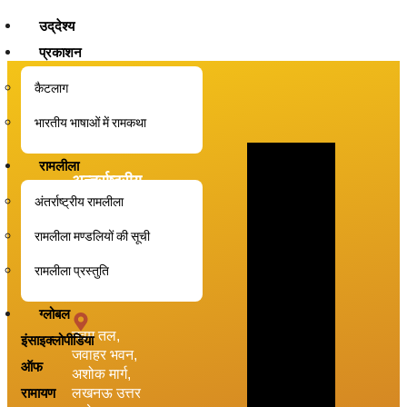
उद्‌देश्य
प्रकाशन
कैटलाग
भारतीय भाषाओं में रामकथा
रामलीला
अन्तर्राष्ट्रीय
अंतर्राष्ट्रीय रामलीला
रामायण एवं
रामलीला मण्डलियों की सूची
वैदिक शोध
संस्थान
रामलीला प्रस्तुति
ग्लोबल
नवम तल,
इंसाइक्लोपीडिया
जवाहर भवन,
ऑफ
अशोक मार्ग,
लखनऊ उत्तर
रामायण