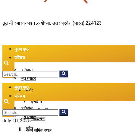
तुलसी स्मारक भवन ,अयोध्या, उत्तर प्रदेश (भारत) 224123
मुख्य पृष्ठ
परिचय
इतिहास
मूर्त धरोहर
मुख्य पृष्ठ
मंदिर
परिचय
प्राचीन
इतिहास
स्थानीय मंदिर
मूर्त धरोहर
राजघराना
July 10, 2025
मंदिर
अन्य धार्मिक स्थल