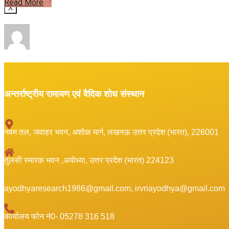
Read More
X
अन्तर्राष्ट्रीय रामायण एवं वैदिक शोध संस्थान
नवम तल, जवाहर भवन, अशोक मार्ग, लखनऊ उत्तर प्रदेश (भारत), 226001
तुलसी स्मारक भवन ,अयोध्या, उत्तर प्रदेश (भारत) 224123
ayodhyaresearch1986@gmail.com, irvriayodhya@gmail.com
कार्यालय फोन नं0- 05278 316 518