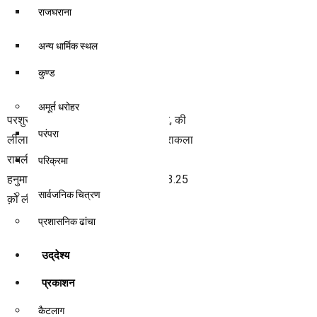
राजघराना
अन्य धार्मिक स्थल
कुण्ड
अमूर्त धरोहर
परशुराम समाधि भंग, लक्ष्मन परशुराम संवाद, की
परंपरा
लीला श्री सीताराम विवाह श्री आदर्श चंद्राकला
रामलीला सेवा फाउंडेशन
परिक्रमा
हनुमान नगर, सीतामढ़ी, बिहार दिनाँक 10.3.25
सार्वजनिक चित्रण
क़ो लीला प्रस्तुति की गई
प्रशासनिक ढांचा
उद्‌देश्य
प्रकाशन
कैटलाग