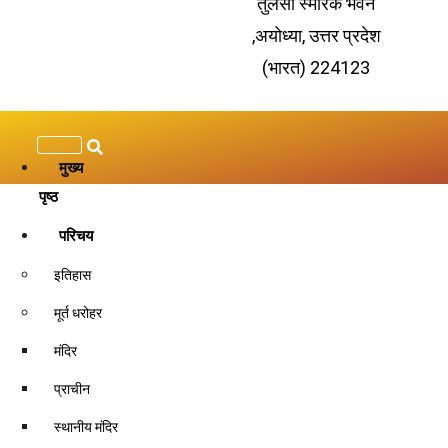
तुलसी स्मारक भवन
,अयोध्या, उत्तर प्रदेश
(भारत) 224123
मुख्य
पृष्ठ
परिचय
इतिहास
मूर्त धरोहर
परशुराम समाधि भंग, लक्ष्मन
मंदिर
प्राचीन
स्थानीय मंदिर