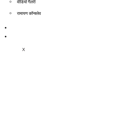
वीडियो गैलरी
रामायण कॉन्क्लेव
आगामी गतिविधियां
सम्पर्क
X