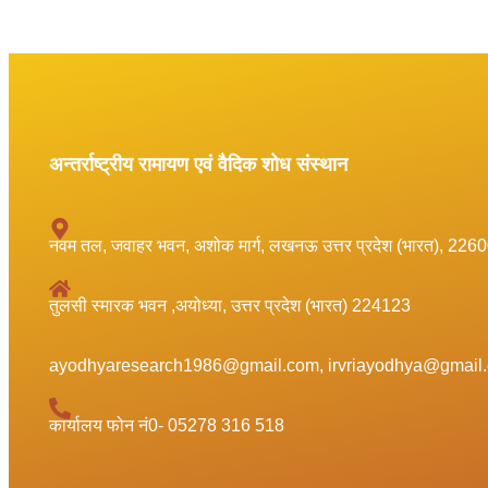
अन्तर्राष्ट्रीय रामायण एवं वैदिक शोध संस्थान
नवम तल, जवाहर भवन, अशोक मार्ग, लखनऊ उत्तर प्रदेश (भारत), 226
तुलसी स्मारक भवन ,अयोध्या, उत्तर प्रदेश (भारत) 224123
ayodhyaresearch1986@gmail.com, irvriayodhya@gmail
कार्यालय फोन नं0- 05278 316 518