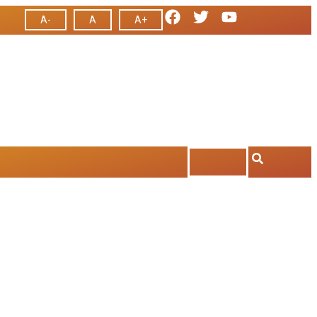
A-
A
A+