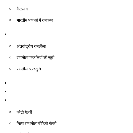
कैटलाग
भारतीय भाषाओं में रामकथा
रामलीला
अंतर्राष्ट्रीय रामलीला
रामलीला मण्डलियों की सूची
रामलीला प्रस्तुति
ग्लोबल इंसाइक्लोपीडिया ऑफ रामायण
दीर्घा
गैलरी
फोटो गैलरी
नित्य राम लीला वीडियो गैलरी